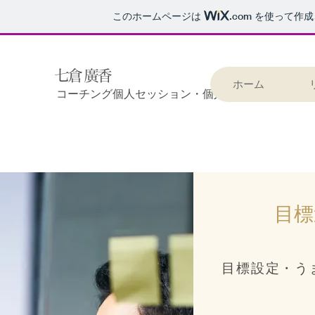
このホームページは
.com
を使って作成
​七倉 廣香
ホーム
​コーチング個人セッション・個人向け講座
​目
​目標設定・