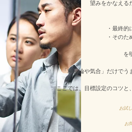
望みをかなえる
・最終的
・そのた
を
「精神論や気合」だけでう
​ここでは、目標設定のコツ
お試
お